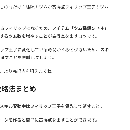
しの間だけ１種類のツムが高得点フィリップ王子のツム
点フィリップになるため、
アイテム「ツム種類５→４」
するツム数を増やすこと
が高得点を出すコツです。
ップ王子に変化している時間が４秒と少ないため、
スキ
消す
ことを意識しましょう。
、より高得点を狙えますね。
攻略法まとめ
スキル発動中はフィリップ王子を優先して消す
こと。
ーンを作る
と簡単に高得点を出すことができます。