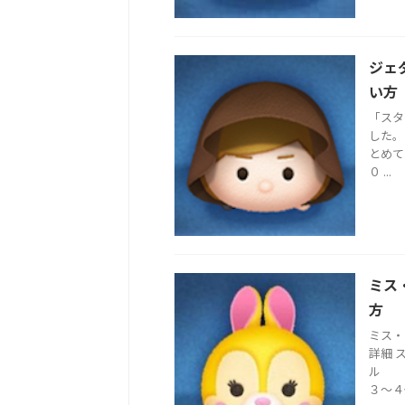
ジェ
い方
「スタ
した。
とめ
０ ...
ミス
方
ミス・
詳細
ル 
３〜４個 