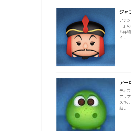
ジャ
アラジ
ー」の
ル詳
４ ...
アー
ディズ
アップ
スキル
細 ...